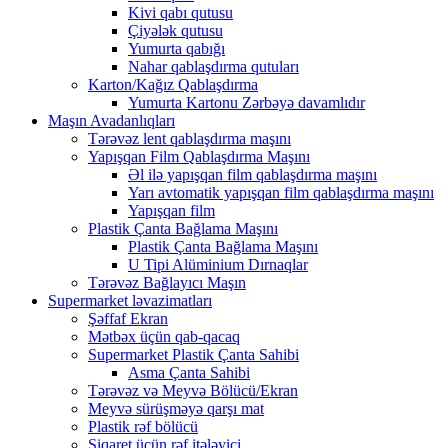
Kivi qabı qutusu
Çiyələk qutusu
Yumurta qabığı
Nahar qablaşdırma qutuları
Karton/Kağız Qablaşdırma
Yumurta Kartonu Zərbəyə davamlıdır
Maşın Avadanlıqları
Tərəvəz lent qablaşdırma maşını
Yapışqan Film Qablaşdırma Maşını
Əl ilə yapışqan film qablaşdırma maşını
Yarı avtomatik yapışqan film qablaşdırma maşını
Yapışqan film
Plastik Çanta Bağlama Maşını
Plastik Çanta Bağlama Maşını
U Tipi Alüminium Dırnaqlar
Tərəvəz Bağlayıcı Maşın
Supermarket ləvazimatları
Şəffaf Ekran
Mətbəx üçün qab-qacaq
Supermarket Plastik Çanta Sahibi
Asma Çanta Sahibi
Tərəvəz və Meyvə Bölücü/Ekran
Meyvə sürüşməyə qarşı mat
Plastik rəf bölücü
Siqaret üçün rəf itələyici