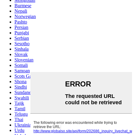
Mongolian
Burmese
Nepali
Norwegian
Pashto
Persian
Punjabi
Serbian
Sesotho
Sinhala
Slovak
Slovenian
Somali
Samoan
Scots Gaelic
Shona
Sindhi
Sundanese
Swahili
Tajik
Tamil
Telugu
Thai
Ukrainian
Urdu