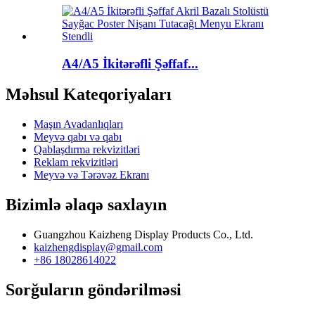
A4/A5 İkitərəfli Şəffaf...
Məhsul Kateqoriyaları
Maşın Avadanlıqları
Meyvə qabı və qabı
Qablaşdırma rekvizitləri
Reklam rekvizitləri
Meyvə və Tərəvəz Ekranı
Bizimlə əlaqə saxlayın
Guangzhou Kaizheng Display Products Co., Ltd.
kaizhengdisplay@gmail.com
+86 18028614022
Sorğuların göndərilməsi