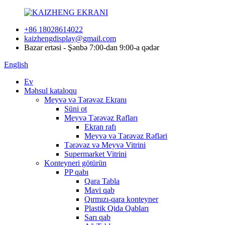
+86 18028614022
kaizhengdisplay@gmail.com
Bazar ertəsi - Şənbə 7:00-dan 9:00-a qədər
English
Ev
Məhsul kataloqu
Meyvə və Tərəvəz Ekranı
Süni ot
Meyvə Tərəvəz Rafları
Ekran rafı
Meyvə və Tərəvəz Rəfləri
Tərəvəz və Meyvə Vitrini
Supermarket Vitrini
Konteyneri götürün
PP qabı
Qara Tabla
Mavi qab
Qırmızı-qara konteyner
Plastik Qida Qabları
Sarı qab