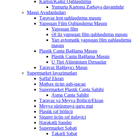
Karton/Kağız Qablaşdırma
Yumurta Kartonu Zərbəyə davamlıdır
Maşın Avadanlıqları
Tərəvəz lent qablaşdırma maşını
Yapışqan Film Qablaşdırma Maşını
Yapışqan film
Əl ilə yapışqan film qablaşdırma maşını
Yarı avtomatik yapışqan film qablaşdırma
maşını
Plastik Çanta Bağlama Maşını
Plastik Çanta Bağlama Maşını
U Tipi Alüminium Dırnaqlar
Tərəvəz Bağlayıcı Maşın
Supermarket ləvazimatları
Şəffaf Ekran
Mətbəx üçün qab-qacaq
Supermarket Plastik Çanta Sahibi
Asma Çanta Sahibi
Tərəvəz və Meyvə Bölücü/Ekran
Meyvə sürüşməyə qarşı mat
Plastik rəf bölücü
Siqaret üçün rəf itələyici
Hərəkətli Sandıq
Supermarket Səbəti
Təkərli Səbət