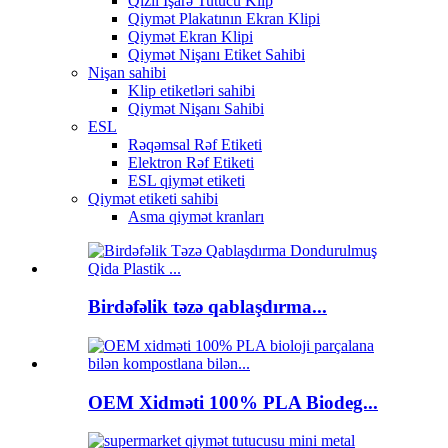
Qızıl İşarə Tutucu Klip
Qiymət Plakatının Ekran Klipi
Qiymət Ekran Klipi
Qiymət Nişanı Etiket Sahibi
Nişan sahibi
Klip etiketləri sahibi
Qiymət Nişanı Sahibi
ESL
Rəqəmsal Rəf Etiketi
Elektron Rəf Etiketi
ESL qiymət etiketi
Qiymət etiketi sahibi
Asma qiymət kranları
Birdəfəlik təzə qablaşdırma...
OEM Xidməti 100% PLA Biodeg...