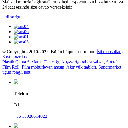
Məhsullarımızla bağlı suallarınız üçün e-poçtunuzu bizə buraxın və
24 saat ərzində sizə cavab verəcəksiniz.
indi sorğu
© Copyright - 2010-2022: Bütün hüquqlar qorunur.
İsti məhsullar
-
Saytın xəritəsi
Plastik Çanta Saxlama Tutacağı
,
Alış-veriş arabası səbəti
,
Stretch
Film Roll
,
Film möhürləyən maşın
,
Ağır yük qabları
,
Supermarket
üçün rəngli lent
,
Telefon
Tel
+86 18028614022