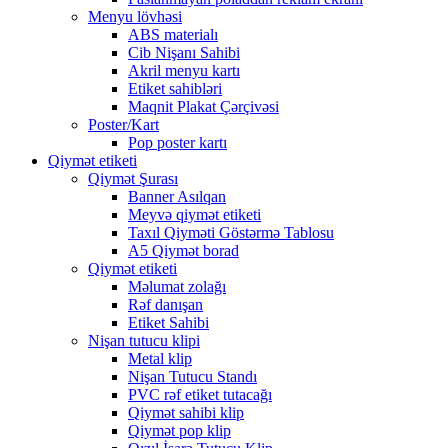
Menyu lövhəsi
ABS materialı
Cib Nişanı Sahibi
Akril menyu kartı
Etiket sahibləri
Maqnit Plakat Çərçivəsi
Poster/Kart
Pop poster kartı
Qiymət etiketi
Qiymət Şurası
Banner Asılqan
Meyvə qiymət etiketi
Taxıl Qiyməti Göstərmə Tablosu
A5 Qiymət borad
Qiymət etiketi
Məlumat zolağı
Rəf danışan
Etiket Sahibi
Nişan tutucu klipi
Metal klip
Nişan Tutucu Standı
PVC rəf etiket tutacağı
Qiymət sahibi klip
Qiymət pop klip