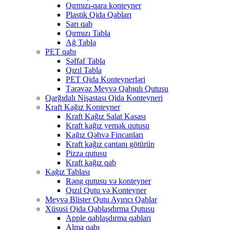
Qırmızı-qara konteyner
Plastik Qida Qabları
Sarı qab
Qırmızı Tabla
Ağ Tabla
PET qabı
Şəffaf Tabla
Qızıl Tabla
PET Qida Konteynerləri
Tərəvəz Meyvə Qabıqlı Qutusu
Qarğıdalı Nişastası Qida Konteyneri
Kraft Kağız Konteyner
Kraft Kağız Salat Kasası
Kraft kağız yemək qutusu
Kağız Qəhvə Fincanları
Kraft kağız çantanı götürün
Pizza qutusu
Kraft kağız qab
Kağız Tablası
Rəng qutusu və konteyner
Qızıl Qutu və Konteyner
Meyvə Blister Qutu Ayırıcı Qablar
Xüsusi Qida Qablaşdırma Qutusu
Apple qablaşdırma qabları
Alma qabı