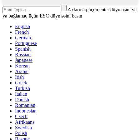
Axtarmaq üçün enter düyməsini və
ya bağlamaq üçün ESC düyməsini basın
English
French
German
Portuguese
Spanish
Russian
Japanese
Korean
Arabic
Irish
Greek
Turkish
Italian
Danish
Romanian
Indonesian
Czech
Afrikaans
Swedish
Polish
Basque