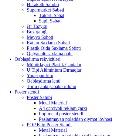
Hərəkətli Sandıq
Supermarket Səbəti
Təkərli Səbət
Saplı Səbət
Ət Təzyiqi
Buz qabığı
Meyvə Səbəti
Rattan Saxlama Səbəti
Plastik Qida Saxlama Səbəti
Qəlyanaltı saxlama qabı
Qablaşdırma rekvizitləri
Möhürləyici Plastik Çantalar
U Tipi Alüminium Dırnaqlar
Yapışqan film
Qablaşdırma lenti
Torlu çanta şəbəkə rulonu
Poster stendi
Poster Sahibi
Metal Material
A4 çərçivəli reklam çarxı
Pop metal poster stendi
Paslanmayan poladdan qiymət lövhəsi
POP Klip Poster Standı
Metal Material
Paslanmayan poladdan reklam ekranı