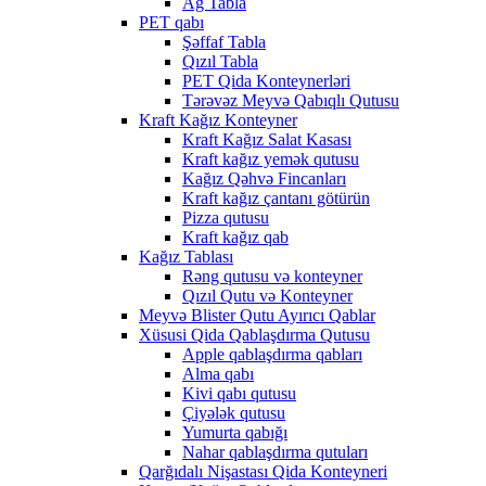
Ağ Tabla
PET qabı
Şəffaf Tabla
Qızıl Tabla
PET Qida Konteynerləri
Tərəvəz Meyvə Qabıqlı Qutusu
Kraft Kağız Konteyner
Kraft Kağız Salat Kasası
Kraft kağız yemək qutusu
Kağız Qəhvə Fincanları
Kraft kağız çantanı götürün
Pizza qutusu
Kraft kağız qab
Kağız Tablası
Rəng qutusu və konteyner
Qızıl Qutu və Konteyner
Meyvə Blister Qutu Ayırıcı Qablar
Xüsusi Qida Qablaşdırma Qutusu
Apple qablaşdırma qabları
Alma qabı
Kivi qabı qutusu
Çiyələk qutusu
Yumurta qabığı
Nahar qablaşdırma qutuları
Qarğıdalı Nişastası Qida Konteyneri