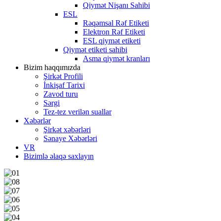
Qiymət Nişanı Sahibi
ESL
Rəqəmsal Rəf Etiketi
Elektron Rəf Etiketi
ESL qiymət etiketi
Qiymət etiketi sahibi
Asma qiymət kranları
Bizim haqqımızda
Şirkət Profili
İnkişaf Tarixi
Zavod turu
Sərgi
Tez-tez verilən suallar
Xəbərlər
Şirkət xəbərləri
Sənaye Xəbərləri
VR
Bizimlə əlaqə saxlayın