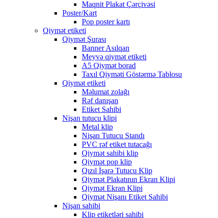
Maqnit Plakat Çərçivəsi
Poster/Kart
Pop poster kartı
Qiymət etiketi
Qiymət Şurası
Banner Asılqan
Meyvə qiymət etiketi
A5 Qiymət borad
Taxıl Qiyməti Göstərmə Tablosu
Qiymət etiketi
Məlumat zolağı
Rəf danışan
Etiket Sahibi
Nişan tutucu klipi
Metal klip
Nişan Tutucu Standı
PVC rəf etiket tutacağı
Qiymət sahibi klip
Qiymət pop klip
Qızıl İşarə Tutucu Klip
Qiymət Plakatının Ekran Klipi
Qiymət Ekran Klipi
Qiymət Nişanı Etiket Sahibi
Nişan sahibi
Klip etiketləri sahibi