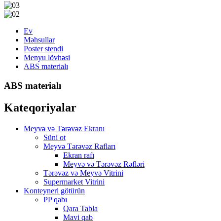
Ev
Məhsullar
Poster stendi
Menyu lövhəsi
ABS materialı
ABS materialı
Kateqoriyalar
Meyvə və Tərəvəz Ekranı
Süni ot
Meyvə Tərəvəz Rafları
Ekran rafı
Meyvə və Tərəvəz Rəfləri
Tərəvəz və Meyvə Vitrini
Supermarket Vitrini
Konteyneri götürün
PP qabı
Qara Tabla
Mavi qab