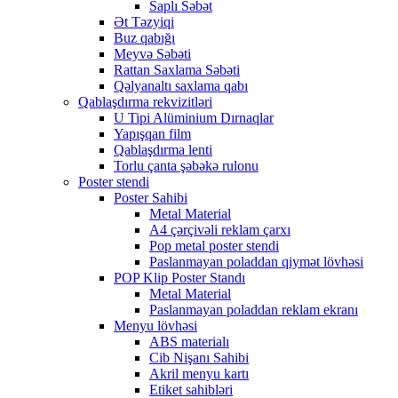
Saplı Səbət
Ət Təzyiqi
Buz qabığı
Meyvə Səbəti
Rattan Saxlama Səbəti
Qəlyanaltı saxlama qabı
Qablaşdırma rekvizitləri
U Tipi Alüminium Dırnaqlar
Yapışqan film
Qablaşdırma lenti
Torlu çanta şəbəkə rulonu
Poster stendi
Poster Sahibi
Metal Material
A4 çərçivəli reklam çarxı
Pop metal poster stendi
Paslanmayan poladdan qiymət lövhəsi
POP Klip Poster Standı
Metal Material
Paslanmayan poladdan reklam ekranı
Menyu lövhəsi
ABS materialı
Cib Nişanı Sahibi
Akril menyu kartı
Etiket sahibləri