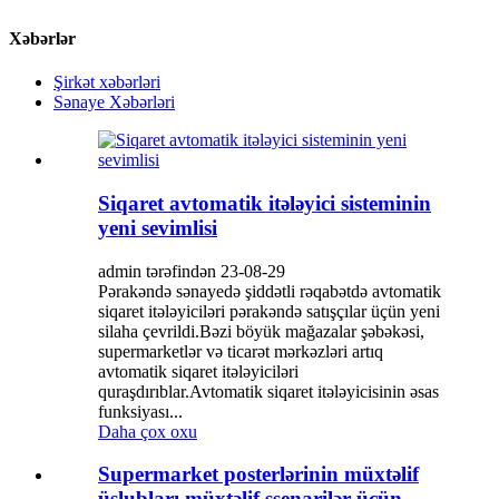
Xəbərlər
Şirkət xəbərləri
Sənaye Xəbərləri
Siqaret avtomatik itələyici sisteminin
yeni sevimlisi
admin tərəfindən 23-08-29
Pərakəndə sənayedə şiddətli rəqabətdə avtomatik
siqaret itələyiciləri pərakəndə satışçılar üçün yeni
silaha çevrildi.Bəzi böyük mağazalar şəbəkəsi,
supermarketlər və ticarət mərkəzləri artıq
avtomatik siqaret itələyiciləri
quraşdırıblar.Avtomatik siqaret itələyicisinin əsas
funksiyası...
Daha çox oxu
Supermarket posterlərinin müxtəlif
üslubları müxtəlif ssenarilər üçün