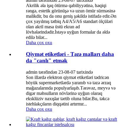
admin tərəfindən 23-08-07 tarixində
Akrilik əla işıq ötürmə qabiliyyətinə, həqiqi
rəngə, estetik görünüşə və uzun ömür sürməsinə
malikdir, bu da onu geniş şəkildə istifadə edir.Ən
çox yayılmış tətbiq A4/A5/A6 standart ölçüləri
olan akril masa üstü ekran ad
lövhələrindədir.İstəyə uyğun formalar da əldə
edilə bilər...
Daha çox oxu
Qiymət etiketləri - Təzə malları daha
da "canlı" etmək
admin tərəfindən 23-08-07 tarixində
Son illərdə elektron qiymət etiketləri tədricən
böyük supermarketlərdə yaranıb və təzə ərzaq
mağazalarında populyarlaşıb.Tərəvəz, meyvə və
digər məhsulların növlərinə uyğun olaraq
eksklüziv naxışlar tərtib oluna bilər.Bu, təkcə
istehlakçıların diqqətini artırmır...
Daha çox oxu