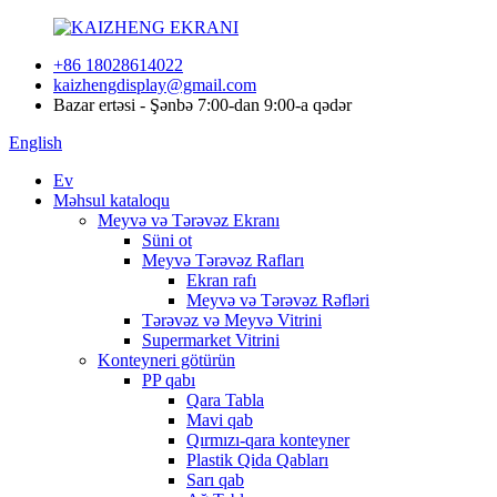
+86 18028614022
kaizhengdisplay@gmail.com
Bazar ertəsi - Şənbə 7:00-dan 9:00-a qədər
English
Ev
Məhsul kataloqu
Meyvə və Tərəvəz Ekranı
Süni ot
Meyvə Tərəvəz Rafları
Ekran rafı
Meyvə və Tərəvəz Rəfləri
Tərəvəz və Meyvə Vitrini
Supermarket Vitrini
Konteyneri götürün
PP qabı
Qara Tabla
Mavi qab
Qırmızı-qara konteyner
Plastik Qida Qabları
Sarı qab