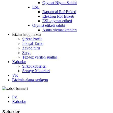
Qiymət Nişanı Sahibi
ESL
Rəqəmsal Rəf Etiketi
Elektron Rəf Etiketi
ESL qiymət etiketi
Qiymət etiketi sahibi
Asma qiymət kranları
Bizim haqqımızda
Şirkət Profili
İnkişaf Tarixi
Zavod turu
Sərgi
Tez-tez verilən suallar
Xəbərlər
Şirkət xəbərləri
Sənaye Xəbərləri
VR
Bizimlə əlaqə saxlayın
Ev
Xəbərlər
Xəbərlər