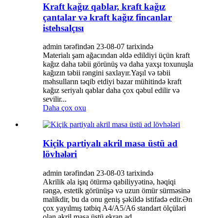
Kraft kağız qablar, kraft kağız
çantalar və kraft kağız fincanlar
istehsalçısı
admin tərəfindən 23-08-07 tarixində
Materialı şam ağacından əldə edildiyi üçün kraft
kağız daha təbii görünüş və daha yaxşı toxunuşla
kağızın təbii rəngini saxlayır.Yaşıl və təbii
məhsulların təqib etdiyi bazar mühitində kraft
kağız seriyalı qablar daha çox qəbul edilir və
sevilir...
Daha çox oxu
Kiçik partiyalı akril masa üstü ad
lövhələri
admin tərəfindən 23-08-03 tarixində
Akrilik əla işıq ötürmə qabiliyyətinə, həqiqi
rəngə, estetik görünüşə və uzun ömür sürməsinə
malikdir, bu da onu geniş şəkildə istifadə edir.Ən
çox yayılmış tətbiq A4/A5/A6 standart ölçüləri
olan akril masa üstü ekran ad