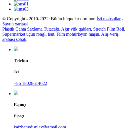
© Copyright - 2010-2022: Bütün hüquqlar qorunur.
İsti məhsullar
-
Saytın xəritəsi
Plastik Çanta Saxlama Tutacağı
,
Ağır yük qabları
,
Stretch Film Roll
,
Supermarket üçün rəngli lent
,
Film möhürləyən maşın
,
Alış-veriş
arabası səbəti
,
Telefon
Tel
+86 18028614022
E-poçt
E-poçt
kaizhengdisplay@gmail.com