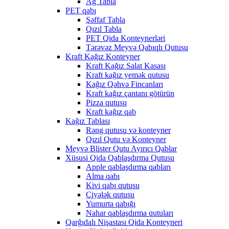
Ağ Tabla
PET qabı
Şəffaf Tabla
Qızıl Tabla
PET Qida Konteynerləri
Tərəvəz Meyvə Qabıqlı Qutusu
Kraft Kağız Konteyner
Kraft Kağız Salat Kasası
Kraft kağız yemək qutusu
Kağız Qəhvə Fincanları
Kraft kağız çantanı götürün
Pizza qutusu
Kraft kağız qab
Kağız Tablası
Rəng qutusu və konteyner
Qızıl Qutu və Konteyner
Meyvə Blister Qutu Ayırıcı Qablar
Xüsusi Qida Qablaşdırma Qutusu
Apple qablaşdırma qabları
Alma qabı
Kivi qabı qutusu
Çiyələk qutusu
Yumurta qabığı
Nahar qablaşdırma qutuları
Qarğıdalı Nişastası Qida Konteyneri