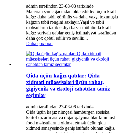
admin tərəfindən 23-08-03 tarixində
Materialı şam ağacından əldə edildiyi üçün kraft
kağız daha təbii görünüş və daha yaxşı toxunuşla
kağızın təbii rəngini saxlayır.Yaşıl və təbii
məhsulların təqib etdiyi bazar mühitində kraft
kağız seriyalı qablar geniş ictimaiyyət tərəfindən
daha çox qəbul edilir və sevilir....
Daha çox oxu
Qida üçün kağız qablar: Qida
xidməti müəssisələri üçün rahat,
gigiyenik və ekoloji cəhətdən təmiz
seçimlər
admin tərəfindən 23-03-08 tarixində
Qida üçün kağız nimçəsi hamburger, sosiska,
kartof qızartması və digər qəlyanaltılar kimi fast
food məhsullarına xidmət etmək üçün qida
xidməti sənayesində geniş istifadə olunan kağız