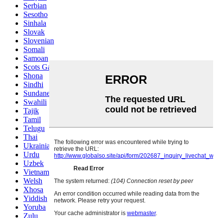
Serbian
Sesotho
Sinhala
Slovak
Slovenian
Somali
Samoan
Scots Gaelic
Shona
Sindhi
Sundanese
Swahili
Tajik
Tamil
Telugu
Thai
Ukrainian
Urdu
Uzbek
Vietnamese
Welsh
Xhosa
Yiddish
Yoruba
Zulu