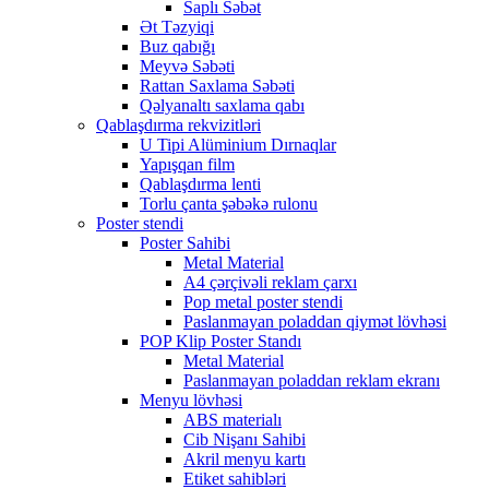
Saplı Səbət
Ət Təzyiqi
Buz qabığı
Meyvə Səbəti
Rattan Saxlama Səbəti
Qəlyanaltı saxlama qabı
Qablaşdırma rekvizitləri
U Tipi Alüminium Dırnaqlar
Yapışqan film
Qablaşdırma lenti
Torlu çanta şəbəkə rulonu
Poster stendi
Poster Sahibi
Metal Material
A4 çərçivəli reklam çarxı
Pop metal poster stendi
Paslanmayan poladdan qiymət lövhəsi
POP Klip Poster Standı
Metal Material
Paslanmayan poladdan reklam ekranı
Menyu lövhəsi
ABS materialı
Cib Nişanı Sahibi
Akril menyu kartı
Etiket sahibləri