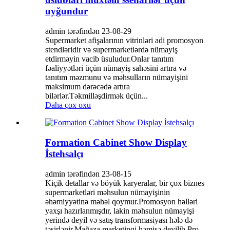
uyğundur
admin tərəfindən 23-08-29
Supermarket afişalarının vitrinləri adi promosyon
stendləridir və supermarketlərdə nümayiş
etdirməyin vacib üsuludur.Onlar tanıtım
fəaliyyətləri üçün nümayiş sahəsini artıra və
tanıtım məzmunu və məhsulların nümayişini
maksimum dərəcədə artıra
bilərlər.Təkmilləşdirmək üçün...
Daha çox oxu
Formation Cabinet Show Display
İstehsalçı
admin tərəfindən 23-08-15
Kiçik detallar və böyük karyeralar, bir çox biznes
supermarketləri məhsulun nümayişinin
əhəmiyyətinə məhəl qoymur.Promosyon həlləri
yaxşı hazırlanmışdır, lakin məhsulun nümayişi
yerində deyil və satış transformasiyası hələ də
təsirlənir.Mağaza marketinqi həmişə deyilib.Pro...