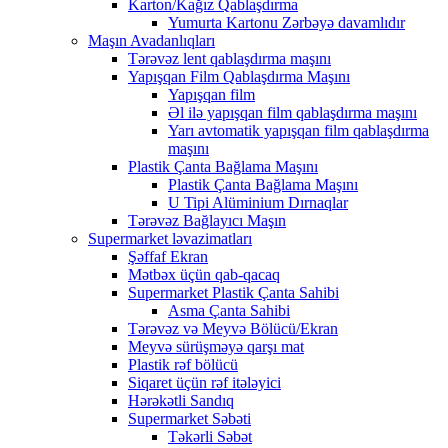
Karton/Kağız Qablaşdırma
Yumurta Kartonu Zərbəyə davamlıdır
Maşın Avadanlıqları
Tərəvəz lent qablaşdırma maşını
Yapışqan Film Qablaşdırma Maşını
Yapışqan film
Əl ilə yapışqan film qablaşdırma maşını
Yarı avtomatik yapışqan film qablaşdırma
maşını
Plastik Çanta Bağlama Maşını
Plastik Çanta Bağlama Maşını
U Tipi Alüminium Dırnaqlar
Tərəvəz Bağlayıcı Maşın
Supermarket ləvazimatları
Şəffaf Ekran
Mətbəx üçün qab-qacaq
Supermarket Plastik Çanta Sahibi
Asma Çanta Sahibi
Tərəvəz və Meyvə Bölücü/Ekran
Meyvə sürüşməyə qarşı mat
Plastik rəf bölücü
Siqaret üçün rəf itələyici
Hərəkətli Sandıq
Supermarket Səbəti
Təkərli Səbət