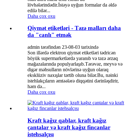
lövhələrindədir.İstəyə uyğun formalar da əldə
edilə bilər...
Daha çox oxu
Qiymət etiketləri - Təzə malları daha
da "canlı" etmək
admin tərəfindən 23-08-03 tarixində
Son illərdə elektron qiymət etiketləri tədricən
böyük supermarketlərdə yaranıb və təzə ərzaq
mağazalarında populyarlaşıb.Tərəvəz, meyvə və
digər məhsulların növlərinə uyğun olaraq
eksklüziv naxışlar tərtib oluna bilər.Bu, nəinki
istehlakçıların əmtəələrə diqqətini dərinləşdirir,
həm də...
Daha çox oxu
Kraft kağız qablar, kraft kağız
çantalar və kraft kağız fincanlar
istehsalçısı