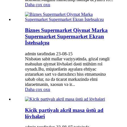
Daha çox oxu
Biznes Supermarket Qiymət Marka
Supermarket Supermarket Ekran
İstehsalçısı
admin tərəfindən 23-08-15
Nisbətən sabit mallar vəziyyətində, gözəl rəngli
məhsulun qiymət lövhələri dəsti mühüm rol
oynadı.Bu, müştərilərin əşyalara ehtiyac
axtararkən sərt və darıxdırıcı hiss etməməsinə
səbəb olur, nə də ticarət mərkəzində elmi
idarəetmənin, xaosun və ir...
Daha çox oxu
Kiçik partiyalı akril masa üstü ad
lövhələri