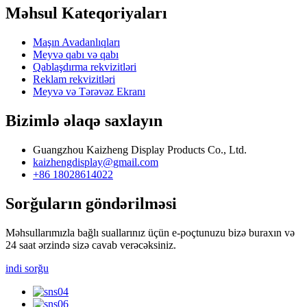
Məhsul Kateqoriyaları
Maşın Avadanlıqları
Meyvə qabı və qabı
Qablaşdırma rekvizitləri
Reklam rekvizitləri
Meyvə və Tərəvəz Ekranı
Bizimlə əlaqə saxlayın
Guangzhou Kaizheng Display Products Co., Ltd.
kaizhengdisplay@gmail.com
+86 18028614022
Sorğuların göndərilməsi
Məhsullarımızla bağlı suallarınız üçün e-poçtunuzu bizə buraxın və
24 saat ərzində sizə cavab verəcəksiniz.
indi sorğu