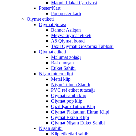
Maqnit Plakat Çərçivəsi
Poster/Kart
Pop poster kartı
Qiymət etiketi
Qiymət Şurası
Banner Asılqan
Meyvə qiymət etiketi
A5 Qiymət borad
Taxıl Qiyməti Göstərmə Tablosu
Qiymət etiketi
Məlumat zolağı
Rəf danışan
Etiket Sahibi
Nişan tutucu klipi
Metal klip
Nişan Tutucu Standı
PVC rəf etiket tutacağı
Qiymət sahibi klip
Qiymət pop klip
Qızıl İşarə Tutucu Klip
Qiymət Plakatının Ekran Klipi
Qiymət Ekran Klipi
Qiymət Nişanı Etiket Sahibi
Nişan sahibi
Klip etiketləri sahibi