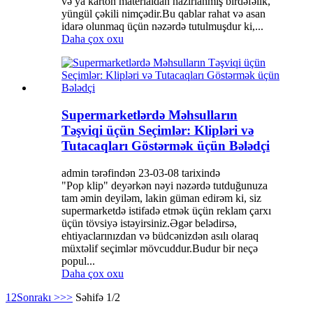
və ya karton materialdan hazırlanmış birdəfəlik,
yüngül çəkili nimçədir.Bu qablar rahat və asan
idarə olunmaq üçün nəzərdə tutulmuşdur ki,...
Daha çox oxu
Supermarketlərdə Məhsulların
Təşviqi üçün Seçimlər: Klipləri və
Tutacaqları Göstərmək üçün Bələdçi
admin tərəfindən 23-03-08 tarixində
"Pop klip" deyərkən nəyi nəzərdə tutduğunuza
tam əmin deyiləm, lakin güman edirəm ki, siz
supermarketdə istifadə etmək üçün reklam çarxı
üçün tövsiyə istəyirsiniz.Əgər belədirsə,
ehtiyaclarınızdan və büdcənizdən asılı olaraq
müxtəlif seçimlər mövcuddur.Budur bir neçə
popul...
Daha çox oxu
1
2
Sonrakı >
>>
Səhifə 1/2