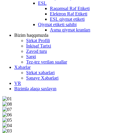
ESL
Rəqəmsal Rəf Etiketi
Elektron Rəf Etiketi
ESL qiymət etiketi
Qiymət etiketi sahibi
Asma qiymət kranları
Bizim haqqımızda
Şirkət Profili
İnkişaf Tarixi
Zavod turu
Sərgi
Tez-tez verilən suallar
Xəbərlər
Şirkət xəbərləri
Sənaye Xəbərləri
VR
Bizimlə əlaqə saxlayın