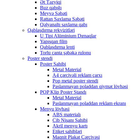
Ət Təzyiqi
Buz qabığı
Meyvə Səbəti
Rattan Saxlama Səbəti
Qəlyanaltı saxlama qabı
Qablaşdırma rekvizitləri
U Tipi Alüminium Dırnaqlar
Yapışqan film
Qablaşdırma lenti
Torlu çanta şəbəkə rulonu
Poster stendi
Poster Sahibi
Metal Material
A4 çərçivəli reklam çarxı
Pop metal poster stendi
Paslanmayan poladdan qiymət lövhəsi
POP Klip Poster Standı
Metal Material
Paslanmayan poladdan reklam ekranı
Menyu lövhəsi
ABS materialı
Cib Nişanı Sahibi
Akril menyu kartı
Etiket sahibləri
Maqnit Plakat Çərçivəsi