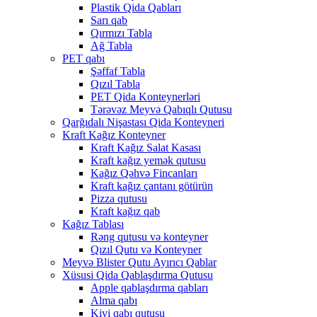
Plastik Qida Qabları
Sarı qab
Qırmızı Tabla
Ağ Tabla
PET qabı
Şəffaf Tabla
Qızıl Tabla
PET Qida Konteynerləri
Tərəvəz Meyvə Qabıqlı Qutusu
Qarğıdalı Nişastası Qida Konteyneri
Kraft Kağız Konteyner
Kraft Kağız Salat Kasası
Kraft kağız yemək qutusu
Kağız Qəhvə Fincanları
Kraft kağız çantanı götürün
Pizza qutusu
Kraft kağız qab
Kağız Tablası
Rəng qutusu və konteyner
Qızıl Qutu və Konteyner
Meyvə Blister Qutu Ayırıcı Qablar
Xüsusi Qida Qablaşdırma Qutusu
Apple qablaşdırma qabları
Alma qabı
Kivi qabı qutusu