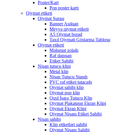
Poster/Kart
Pop poster kartı
Qiymət etiketi
Qiymət Şurası
Banner Asılqan
Meyvə qiymət etiketi
A5 Qiymət borad
Taxıl Qiyməti Göstərmə Tablosu
Qiymət etiketi
Məlumat zolağı
Rəf danışan
Etiket Sahibi
Nişan tutucu klipi
Metal klip
Nişan Tutucu Standı
PVC rəf etiket tutacağı
Qiymət sahibi klip
Qiymət pop klip
Qızıl İşarə Tutucu Klip
Qiymət Plakatının Ekran Klipi
Qiymət Ekran Klipi
Qiymət Nişanı Etiket Sahibi
Nişan sahibi
Klip etiketləri sahibi
Qiymət Nişanı Sahibi