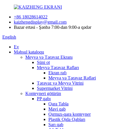
+86 18028614022
kaizhengdisplay@gmail.com
Bazar ertəsi - Şənbə 7:00-dan 9:00-a qədər
English
Ev
Məhsul kataloqu
Meyvə və Tərəvəz Ekranı
Süni ot
Meyvə Tərəvəz Rafları
Ekran rafı
Meyvə və Tərəvəz Rəfləri
Tərəvəz və Meyvə Vitrini
Supermarket Vitrini
Konteyneri götürün
PP qabı
Qara Tabla
Mavi qab
Qırmızı-qara konteyner
Plastik Qida Qabları
Sarı qab