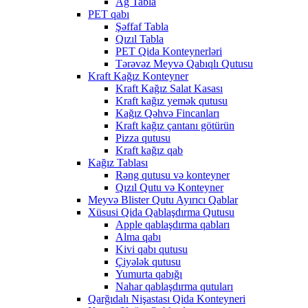
Ağ Tabla
PET qabı
Şəffaf Tabla
Qızıl Tabla
PET Qida Konteynerləri
Tərəvəz Meyvə Qabıqlı Qutusu
Kraft Kağız Konteyner
Kraft Kağız Salat Kasası
Kraft kağız yemək qutusu
Kağız Qəhvə Fincanları
Kraft kağız çantanı götürün
Pizza qutusu
Kraft kağız qab
Kağız Tablası
Rəng qutusu və konteyner
Qızıl Qutu və Konteyner
Meyvə Blister Qutu Ayırıcı Qablar
Xüsusi Qida Qablaşdırma Qutusu
Apple qablaşdırma qabları
Alma qabı
Kivi qabı qutusu
Çiyələk qutusu
Yumurta qabığı
Nahar qablaşdırma qutuları
Qarğıdalı Nişastası Qida Konteyneri