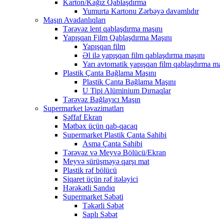
Karton/Kağız Qablaşdırma
Yumurta Kartonu Zərbəyə davamlıdır
Maşın Avadanlıqları
Tərəvəz lent qablaşdırma maşını
Yapışqan Film Qablaşdırma Maşını
Yapışqan film
Əl ilə yapışqan film qablaşdırma maşını
Yarı avtomatik yapışqan film qablaşdırma ma
Plastik Çanta Bağlama Maşını
Plastik Çanta Bağlama Maşını
U Tipi Alüminium Dırnaqlar
Tərəvəz Bağlayıcı Maşın
Supermarket ləvazimatları
Şəffaf Ekran
Mətbəx üçün qab-qacaq
Supermarket Plastik Çanta Sahibi
Asma Çanta Sahibi
Tərəvəz və Meyvə Bölücü/Ekran
Meyvə sürüşməyə qarşı mat
Plastik rəf bölücü
Siqaret üçün rəf itələyici
Hərəkətli Sandıq
Supermarket Səbəti
Təkərli Səbət
Saplı Səbət