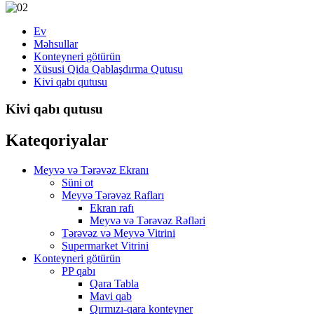
Ev
Məhsullar
Konteyneri götürün
Xüsusi Qida Qablaşdırma Qutusu
Kivi qabı qutusu
Kivi qabı qutusu
Kateqoriyalar
Meyvə və Tərəvəz Ekranı
Süni ot
Meyvə Tərəvəz Rafları
Ekran rafı
Meyvə və Tərəvəz Rəfləri
Tərəvəz və Meyvə Vitrini
Supermarket Vitrini
Konteyneri götürün
PP qabı
Qara Tabla
Mavi qab
Qırmızı-qara konteyner